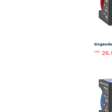
Singende
26.
CHF
Marke:
P