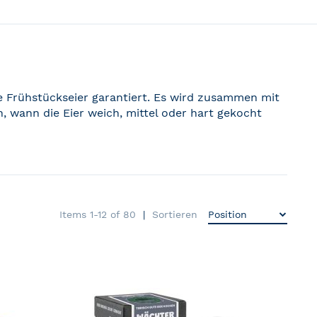
te Frühstückseier garantiert. Es wird zusammen mit
, wann die Eier weich, mittel oder hart gekocht
Items
1
-
12
of
80
Sortieren
ZUR
ZUR
MERKLISTE
MERKLI