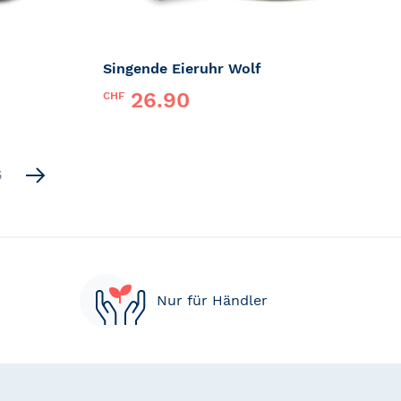
Singende Eieruhr Wolf
26.90
CHF
Marke:
PiepEi
ng page
Page
5
Nur für Händler