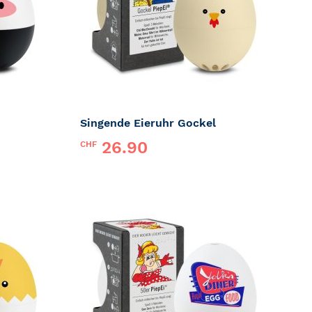
h
Singende Eieruhr Gockel
26.90
CHF
Marke:
PiepEi
ZUR
ZUR
MERKLISTE
MERKLI
HINZUFÜGEN
HINZUF