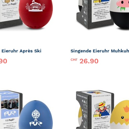
 Eieruhr Après Ski
Singende Eieruhr Muhku
90
26.90
CHF
iepEi
Marke:
PiepEi
ZUR
MERKLISTE
HINZUFÜGEN