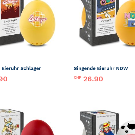
HINZUFÜGEN
 Eieruhr Schlager
Singende Eieruhr NDW
90
26.90
CHF
iepEi
Marke:
PiepEi
ZUR
MERKLISTE
HINZUFÜGEN