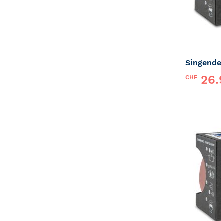
Singende
26.
CHF
Marke:
P