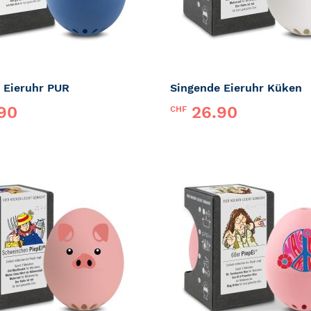
 Eieruhr PUR
Singende Eieruhr Küken
90
26.90
CHF
iepEi
Marke:
PiepEi
ZUR
MERKLISTE
HINZUFÜGEN