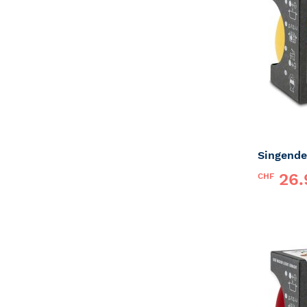
Singende
26.
CHF
Marke:
P