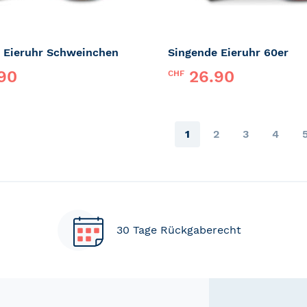
 Eieruhr Schweinchen
Singende Eieruhr 60er
90
26.90
CHF
iepEi
Marke:
PiepEi
Page
You're currently readi
Page
Page
Page
1
2
3
4
30 Tage Rückgaberecht