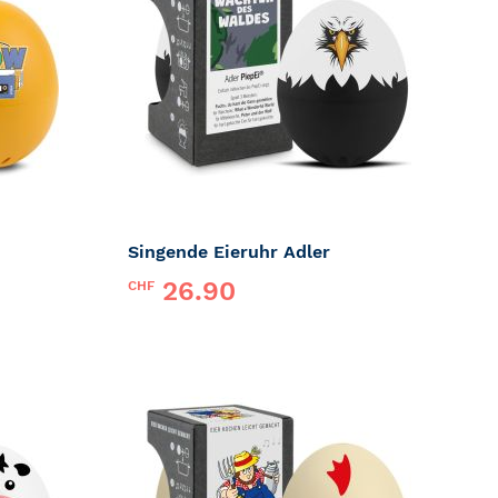
HINZUFÜGEN
HINZUF
Singende Eieruhr Adler
26.90
CHF
Marke:
PiepEi
ZUR
ZUR
MERKLISTE
MERKLI
HINZUFÜGEN
HINZUF