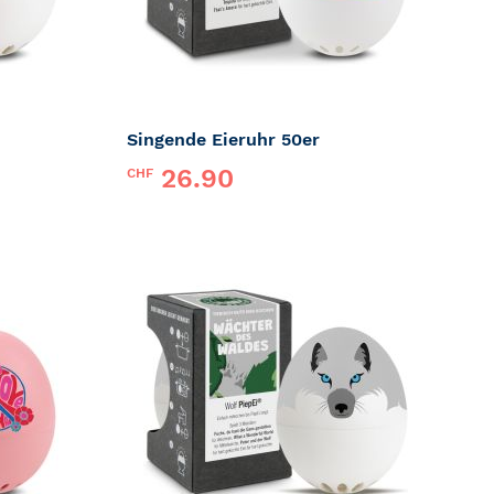
Singende Eieruhr 50er
26.90
CHF
Marke:
PiepEi
ZUR
ZUR
MERKLISTE
MERKLI
HINZUFÜGEN
HINZUF