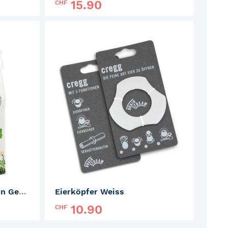
15.90
CHF
Marke:
MYSWAK
ZUR
ZUR
MERKLISTE
MERKLISTE
HINZUFÜGEN
HINZUFÜGE
Aktivsauerstoff - Made in Germany
Eierköpfer Weiss
10.90
CHF
Marke:
cregg