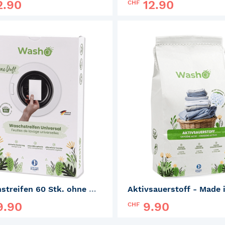
2.90
12.90
CHF
:
KNYG
Marke:
KNYG
ZUR
MERKLISTE
HINZUFÜGEN
Waschstreifen 60 Stk. ohne Duft - Made in Germany
9.90
9.90
CHF
:
Washo
Marke:
Washo