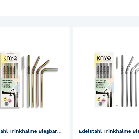
ZUR
MERKLISTE
HINZUFÜGEN
Edelstahl Trinkhalme Biegbar Rainbow 4er Set 22cm