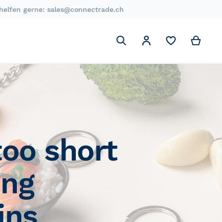
 helfen gerne:
sales@connectrade.ch
Suchen
My C
Mein Account
Suchen
 too short
ing
ins