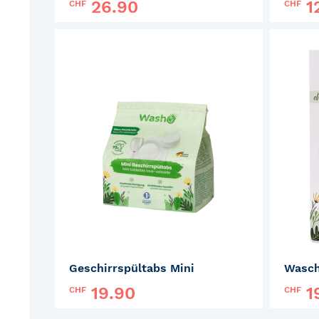
26.90
1
CHF
CHF
Marke:
PiepEi
Marke
ZUR
MERKLISTE
HINZUFÜGEN
Geschirrspültabs Mini
19.90
1
CHF
CHF
Marke:
Washo
Marke