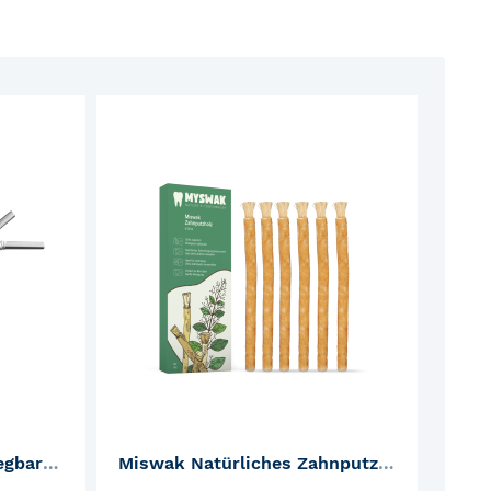
ZUR
ZUR
MERKLISTE
MERKLISTE
Aktuell
HINZUFÜGEN
HINZUFÜGE
nicht
verfügbar
Edelstahl Trinkhalme Biegbar Silber 4er Set 22cm
Miswak Natürliches Zahnputzholz 6 Stück