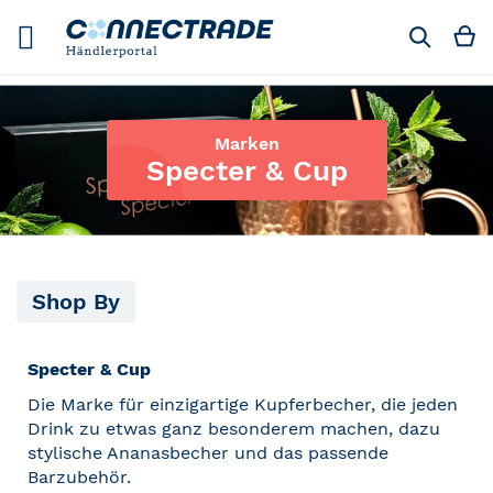
Skip
to
M
Suchen
Content
Marken
Specter & Cup
Shop By
Specter & Cup
Die Marke für einzigartige Kupferbecher, die jeden
Drink zu etwas ganz besonderem machen, dazu
stylische Ananasbecher und das passende
Barzubehör.