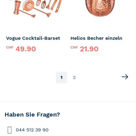
Vogue Cocktail-Barset
Helios Becher einzeln
49.90
21.90
CHF
CHF
Page
You're
Page
1
2
currently
reading
page
Haben Sie Fragen?
044 512 39 90