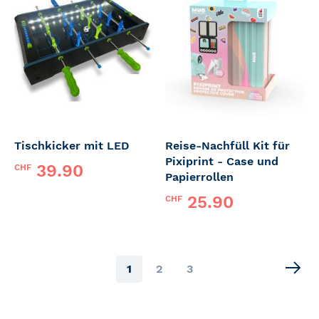
Tischkicker mit LED
Reise-Nachfüll Kit für
Pixiprint - Case und
39.90
CHF
Papierrollen
25.90
CHF
Page
You're
Page
Page
1
2
3
currently