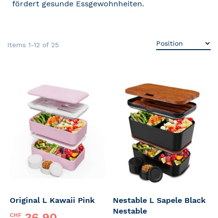
fördert gesunde Essgewohnheiten.
Items
1
-
12
of
25
Original L Kawaii Pink
Nestable L Sapele Black
Nestable
36.90
CHF