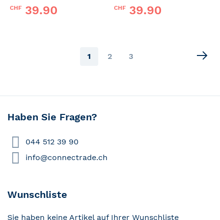
39.90
39.90
CHF
CHF
Page
You're
Page
Page
1
2
3
currently
reading
page
Haben Sie Fragen?
044 512 39 90
info@connectrade.ch
Wunschliste
Sie haben keine Artikel auf Ihrer Wunschliste