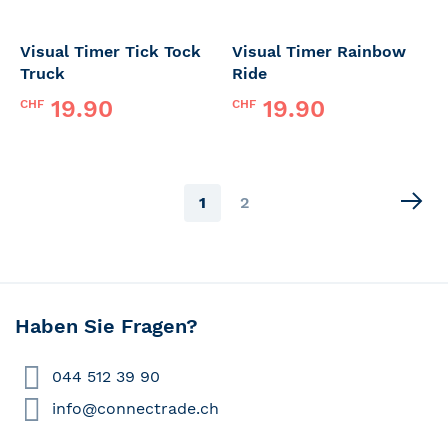
Visual Timer Tick Tock
Visual Timer Rainbow
Truck
Ride
19.90
19.90
CHF
CHF
Page
You're
Page
1
2
currently
reading
page
Haben Sie Fragen?
044 512 39 90
info@connectrade.ch