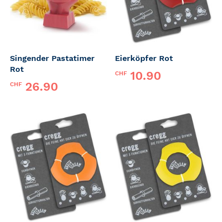
Singender Pastatimer
Eierköpfer Rot
Rot
10.90
CHF
26.90
CHF