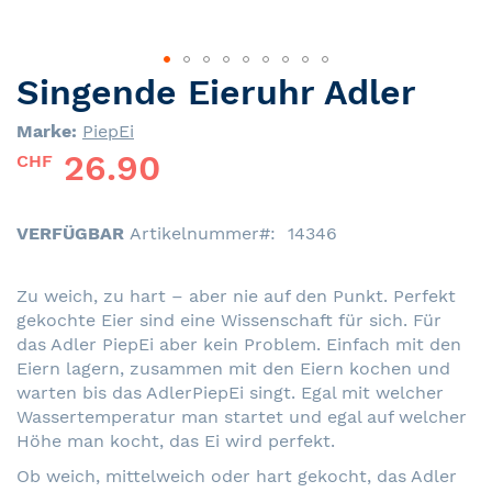
Singende Eieruhr Adler
Skip
to
Marke:
PiepEi
the
26.90
beginning
CHF
of
the
images
VERFÜGBAR
Artikelnummer
14346
gallery
Zu weich, zu hart – aber nie auf den Punkt. Perfekt
gekochte Eier sind eine Wissenschaft für sich. Für
das Adler PiepEi aber kein Problem. Einfach mit den
Eiern lagern, zusammen mit den Eiern kochen und
warten bis das AdlerPiepEi singt. Egal mit welcher
Wassertemperatur man startet und egal auf welcher
Höhe man kocht, das Ei wird perfekt.
Ob weich, mittelweich oder hart gekocht, das Adler