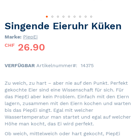
Singende Eieruhr Küken
Skip
to
Marke:
PiepEi
the
26.90
beginning
CHF
of
the
images
VERFÜGBAR
Artikelnummer
14375
gallery
Zu weich, zu hart – aber nie auf den Punkt. Perfekt
gekochte Eier sind eine Wissenschaft für sich. Für
das PiepEi aber kein Problem. Einfach mit den Eiern
lagern, zusammen mit den Eiern kochen und warten
bis das PiepEi singt. Egal mit welcher
Wassertemperatur man startet und egal auf welcher
Höhe man kocht, das Ei wird perfekt.
Ob weich, mittelweich oder hart gekocht, PiepEi