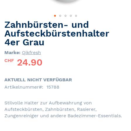
Zahnbürsten- und
Skip
to
Aufsteckbürstenhalter
the
4er Grau
beginning
of
Marke:
Qikfresh
the
24.90
CHF
images
gallery
AKTUELL NICHT VERFÜGBAR
Artikelnummer
15788
Stilvolle Halter zur Aufbewahrung von
Aufsteckbürsten, Zahnbürsten, Rasierer,
Zungenreiniger und andere Badezimmer-Essentials.