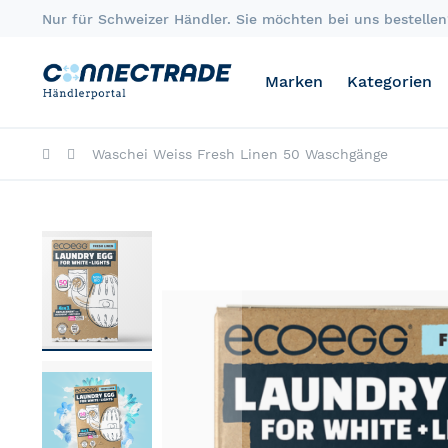
Skip
Nur für Schweizer Händler. Sie möchten bei uns bestellen?
to
Content
Marken
Kategorien
Waschei Weiss Fresh Linen 50 Waschgänge
Skip
to
the
end
of
the
images
gallery