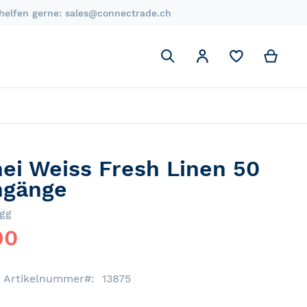
 helfen gerne:
sales@connectrade.ch
Suchen
My C
Mein Account
Suchen
ei Weiss Fresh Linen 50
gänge
gg
90
Artikelnummer
13875