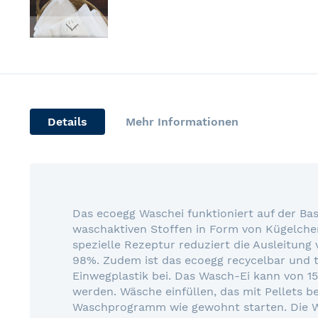
Skip
to
the
beginning
of
Details
Mehr Informationen
the
images
gallery
Das ecoegg Waschei funktioniert auf der Bas
waschaktiven Stoffen in Form von Kügelchen
spezielle Rezeptur reduziert die Ausleitung
98%. Zudem ist das ecoegg recycelbar und 
Einwegplastik bei. Das Wasch-Ei kann von 15
werden. Wäsche einfüllen, das mit Pellets b
Waschprogramm wie gewohnt starten. Die W