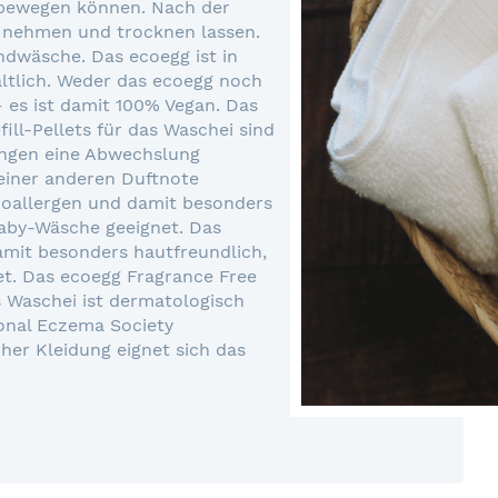
l bewegen können. Nach der
 nehmen und trocknen lassen.
ndwäsche. Das ecoegg ist in
ltlich. Weder das ecoegg noch
 – es ist damit 100% Vegan. Das
ill-Pellets für das Waschei sind
ängen eine Abwechslung
 einer anderen Duftnote
poallergen und damit besonders
Baby-Wäsche geeignet. Das
amit besonders hautfreundlich,
et. Das ecoegg Fragrance Free
s Waschei ist dermatologisch
onal Eczema Society
her Kleidung eignet sich das