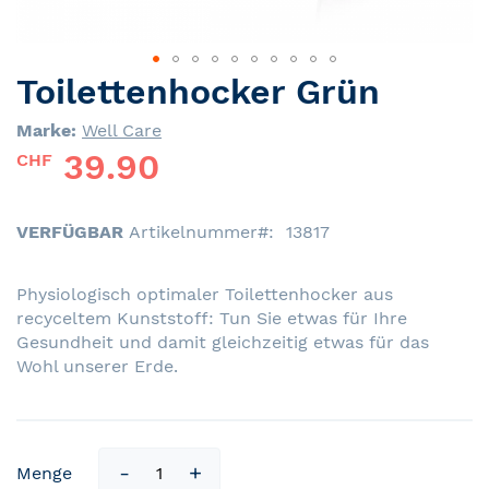
Toilettenhocker Grün
Skip
to
Marke:
Well Care
the
39.90
beginning
CHF
of
the
images
VERFÜGBAR
Artikelnummer
13817
gallery
Physiologisch optimaler Toilettenhocker aus
recyceltem Kunststoff: Tun Sie etwas für Ihre
Gesundheit und damit gleichzeitig etwas für das
Wohl unserer Erde.
Menge