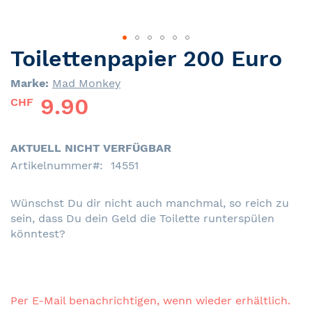
Toilettenpapier 200 Euro
Skip
to
Marke:
Mad Monkey
the
9.90
beginning
CHF
of
the
images
AKTUELL NICHT VERFÜGBAR
gallery
Artikelnummer
14551
Wünschst Du dir nicht auch manchmal, so reich zu
sein, dass Du dein Geld die Toilette runterspülen
könntest?
Per E-Mail benachrichtigen, wenn wieder erhältlich.