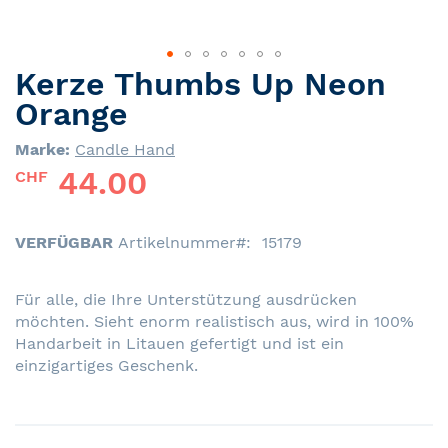
Kerze Thumbs Up Neon
Skip
to
Orange
the
beginning
Marke:
Candle Hand
of
44.00
CHF
the
images
gallery
VERFÜGBAR
Artikelnummer
15179
Für alle, die Ihre Unterstützung ausdrücken
möchten. Sieht enorm realistisch aus, wird in 100%
Handarbeit in Litauen gefertigt und ist ein
einzigartiges Geschenk.