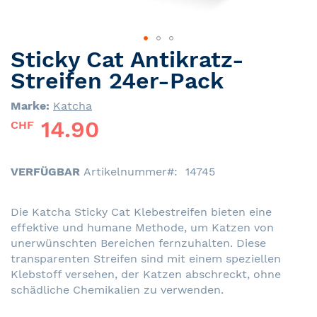
Sticky Cat Antikratz-
Skip
to
Streifen 24er-Pack
the
beginning
Marke:
Katcha
of
14.90
CHF
the
images
gallery
VERFÜGBAR
Artikelnummer
14745
Die Katcha Sticky Cat Klebestreifen bieten eine
effektive und humane Methode, um Katzen von
unerwünschten Bereichen fernzuhalten. Diese
transparenten Streifen sind mit einem speziellen
Klebstoff versehen, der Katzen abschreckt, ohne
schädliche Chemikalien zu verwenden.