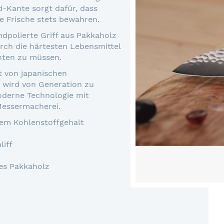
d-Kante sorgt dafür, dass
e Frische stets bewahren.
dpolierte Griff aus Pakkaholz
rch die härtesten Lebensmittel
hten zu müssen.
t von japanischen
 wird von Generation zu
oderne Technologie mit
 Messermacherei.
hem Kohlenstoffgehalt
liff
tes Pakkaholz