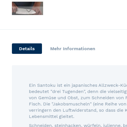
Skip
to
the
beginning
of
Details
Mehr Informationen
the
images
gallery
Ein Santoku ist ein japanisches Allzweck-
bedeutet "drei Tugenden", denn die vielseiti
von Gemüse und Obst, zum Schneiden von F
Fisch. Die "Jakobsmuscheln" (eine Reihe von
verringern den Luftwiderstand, so dass die K
Lebensmittel gleitet.
Schneiden, steinhacken, würfeln, julienne, b