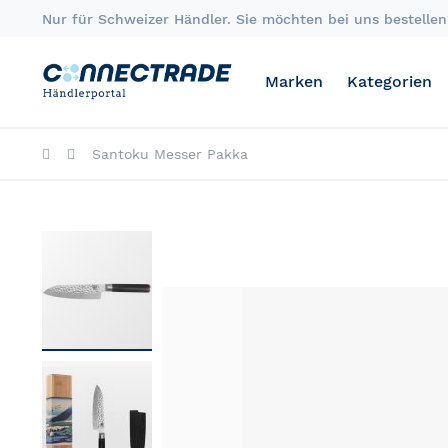
Skip
Nur für Schweizer Händler. Sie möchten bei uns bestellen?
to
Content
Marken
Kategorien
Santoku Messer Pakka
Skip
to
the
end
of
the
images
gallery