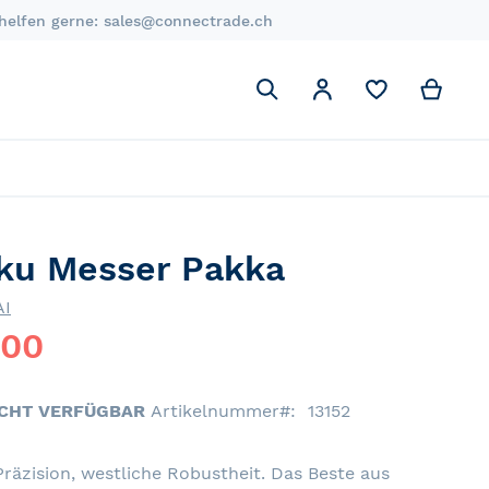
 helfen gerne:
sales@connectrade.ch
Suchen
My C
Mein Account
Suchen
ku Messer Pakka
AI
.00
ICHT VERFÜGBAR
Artikelnummer
13152
räzision, westliche Robustheit. Das Beste aus