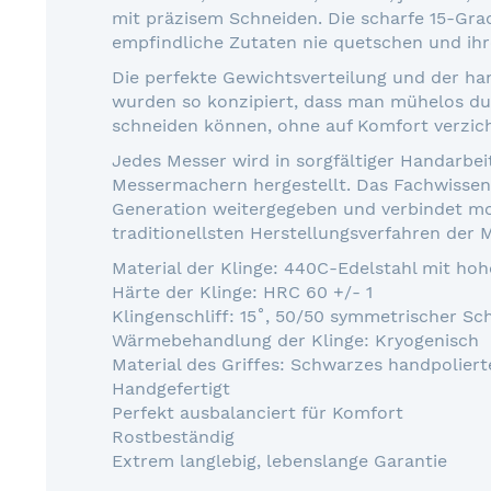
mit präzisem Schneiden. Die scharfe 15-Gra
empfindliche Zutaten nie quetschen und ihr
Die perfekte Gewichtsverteilung und der han
wurden so konzipiert, dass man mühelos du
schneiden können, ohne auf Komfort verzic
Jedes Messer wird in sorgfältiger Handarbei
Messermachern hergestellt. Das Fachwissen
Generation weitergegeben und verbindet m
traditionellsten Herstellungsverfahren der
Material der Klinge: 440C-Edelstahl mit ho
Härte der Klinge: HRC 60 +/- 1
Klingenschliff: 15˚, 50/50 symmetrischer Sch
Wärmebehandlung der Klinge: Kryogenisch
Material des Griffes: Schwarzes handpolier
Handgefertigt
Perfekt ausbalanciert für Komfort
Rostbeständig
Extrem langlebig, lebenslange Garantie