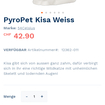
PyroPet Kisa Weiss
Skip
to
Marke:
54Celsius
the
42.90
beginning
CHF
of
the
images
VERFÜGBAR
Artikelnummer
12362-011
gallery
Kisa gibt sich von aussen ganz zahm, dafür verbirgt
sich in ihr eine richtige Wildkatze mit unheimlichen
Skelett und lodernden Augen!
Menge