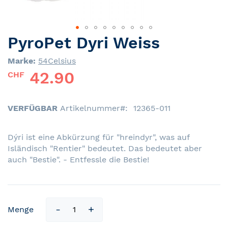
PyroPet Dyri Weiss
Skip
to
Marke:
54Celsius
the
42.90
beginning
CHF
of
the
images
VERFÜGBAR
Artikelnummer
12365-011
gallery
Dýri ist eine Abkürzung für "hreindyr", was auf
Isländisch "Rentier" bedeutet. Das bedeutet aber
auch "Bestie". - Entfessle die Bestie!
Menge