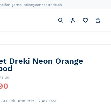
 helfen gerne:
sales@connectrade.ch
Suchen
My C
Mein Account
Suchen
et Dreki Neon Orange
ood
lsius
90
Artikelnummer
12367-023