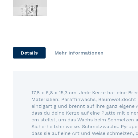
Skip
to
the
beginning
of
Details
Mehr Informationen
the
images
gallery
17,8 x 6,8 x 15,3 cm. Jede Kerze hat eine Br
Materialien: Paraffinwachs, Baumwolldocht 
einzigartig und brennt auf ihre ganz eigene
dass du deine Kerze auf eine Platte mit ei
cm stellst, um das Wachs beim Schmelzen 
Sicherheitshinweise: Schmelzwachs: Pyropet
dass sie auf eine Art und Weise schmelzen,