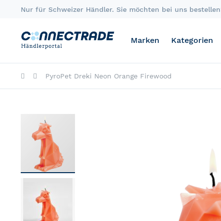
Skip
Nur für Schweizer Händler. Sie möchten bei uns bestellen?
to
Content
Marken
Kategorien
PyroPet Dreki Neon Orange Firewood
Skip
to
the
end
of
the
images
gallery