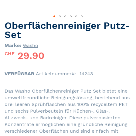
Oberflächenreiniger Putz-
Skip
to
Set
the
beginning
Marke:
Washo
of
29.90
CHF
the
images
gallery
VERFÜGBAR
Artikelnummer
14243
Das Washo Oberflächenreiniger Putz Set bietet eine
umweltfreundliche Reinigungslösung, bestehend aus
drei leeren Sprühflaschen aus 100% recyceltem PET
und sechs Pulverbeuteln für Küchen-, Glas-,
Allzweck- und Badreiniger. Diese pulverbasierten
Konzentrate ermöglichen eine gründliche Reinigung
verschiedener Oberflächen und sind einfach mit