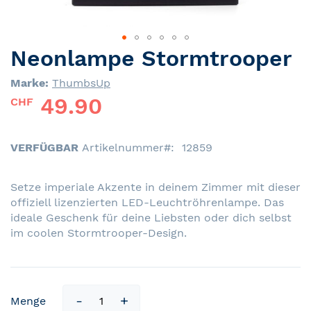
Neonlampe Stormtrooper
Skip
to
Marke:
ThumbsUp
the
49.90
beginning
CHF
of
the
images
VERFÜGBAR
Artikelnummer
12859
gallery
Setze imperiale Akzente in deinem Zimmer mit dieser
offiziell lizenzierten LED-Leuchtröhrenlampe. Das
ideale Geschenk für deine Liebsten oder dich selbst
im coolen Stormtrooper-Design.
Menge