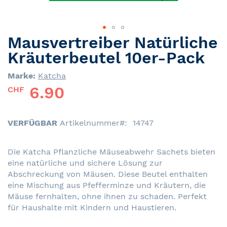
Mausvertreiber Natürliche
Skip
to
Kräuterbeutel 10er-Pack
the
beginning
Marke:
Katcha
of
6.90
CHF
the
images
gallery
VERFÜGBAR
Artikelnummer
14747
Die Katcha Pflanzliche Mäuseabwehr Sachets bieten
eine natürliche und sichere Lösung zur
Abschreckung von Mäusen. Diese Beutel enthalten
eine Mischung aus Pfefferminze und Kräutern, die
Mäuse fernhalten, ohne ihnen zu schaden. Perfekt
für Haushalte mit Kindern und Haustieren.