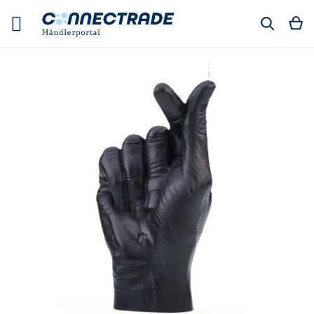
Skip
to
M
Suchen
Content
Skip
to
the
end
of
the
images
gallery