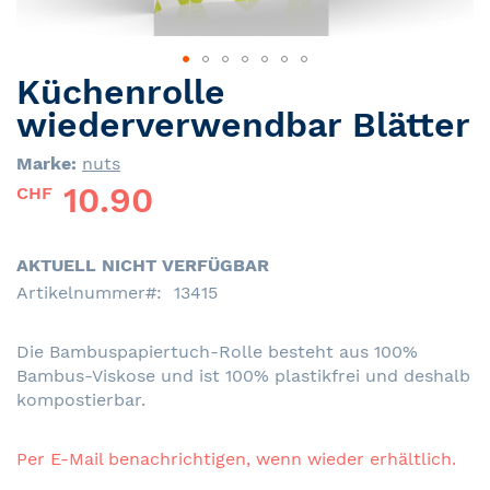
Küchenrolle
Skip
to
wiederverwendbar Blätter
the
beginning
Marke:
nuts
of
10.90
CHF
the
images
gallery
AKTUELL NICHT VERFÜGBAR
Artikelnummer
13415
Die Bambuspapiertuch-Rolle besteht aus 100%
Bambus-Viskose und ist 100% plastikfrei und deshalb
kompostierbar.
Per E-Mail benachrichtigen, wenn wieder erhältlich.