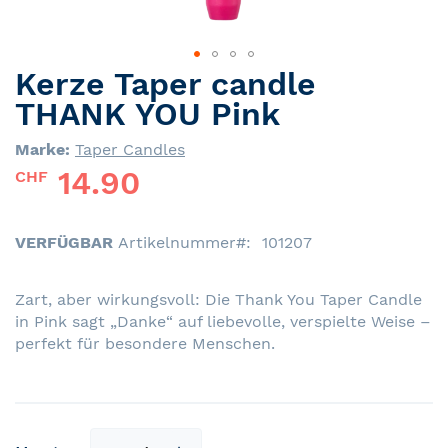
Kerze Taper candle
Skip
to
THANK YOU Pink
the
beginning
Marke:
Taper Candles
of
14.90
CHF
the
images
gallery
VERFÜGBAR
Artikelnummer
101207
Zart, aber wirkungsvoll: Die Thank You Taper Candle
in Pink sagt „Danke“ auf liebevolle, verspielte Weise –
perfekt für besondere Menschen.