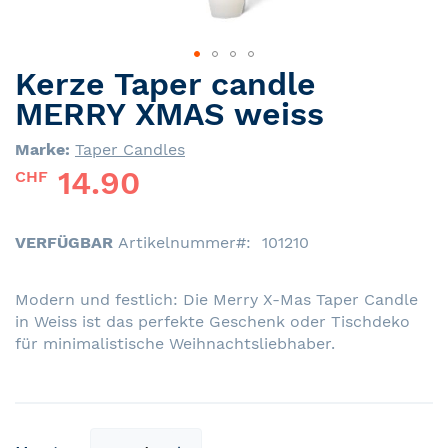
Kerze Taper candle
Skip
to
MERRY XMAS weiss
the
beginning
Marke:
Taper Candles
of
14.90
CHF
the
images
gallery
VERFÜGBAR
Artikelnummer
101210
Modern und festlich: Die Merry X-Mas Taper Candle
in Weiss ist das perfekte Geschenk oder Tischdeko
für minimalistische Weihnachtsliebhaber.