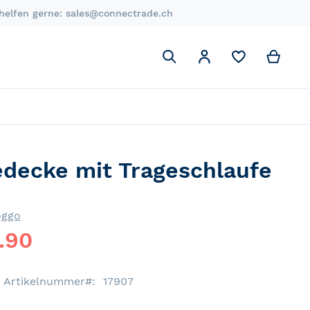
 helfen gerne:
sales@connectrade.ch
Suchen
My C
Mein Account
Suchen
decke mit Trageschlaufe
oggo
.90
Artikelnummer
17907