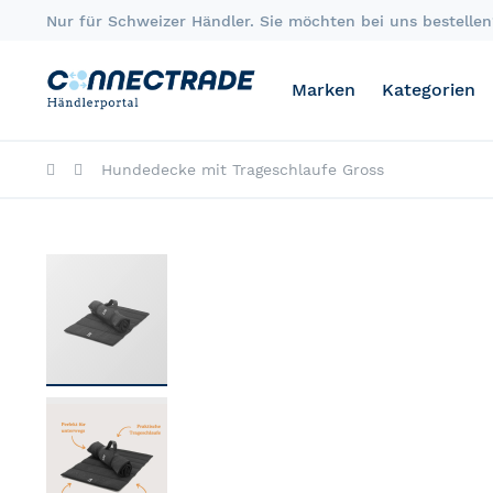
Skip
Nur für Schweizer Händler. Sie möchten bei uns bestellen?
to
Content
Marken
Kategorien
Hundedecke mit Trageschlaufe Gross
Skip
to
the
end
of
the
images
gallery