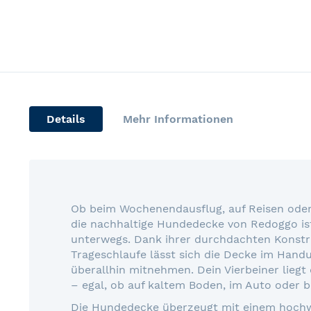
Skip
to
the
beginning
of
Details
Mehr Informationen
the
images
gallery
Ob beim Wochenendausflug, auf Reisen oder
die nachhaltige Hundedecke von Redoggo ist 
unterwegs. Dank ihrer durchdachten Konstr
Trageschlaufe lässt sich die Decke im Ha
überallhin mitnehmen. Dein Vierbeiner lieg
– egal, ob auf kaltem Boden, im Auto oder b
Die Hundedecke überzeugt mit einem hochwe