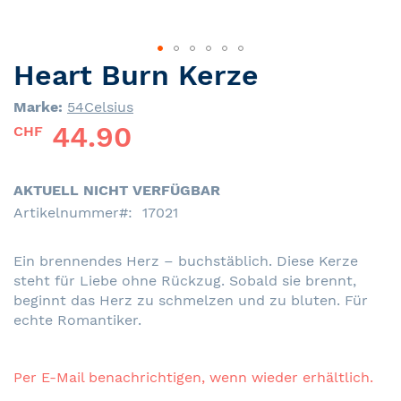
Heart Burn Kerze
Skip
to
Marke:
54Celsius
the
44.90
beginning
CHF
of
the
images
AKTUELL NICHT VERFÜGBAR
gallery
Artikelnummer
17021
Ein brennendes Herz – buchstäblich. Diese Kerze
steht für Liebe ohne Rückzug. Sobald sie brennt,
beginnt das Herz zu schmelzen und zu bluten. Für
echte Romantiker.
Per E-Mail benachrichtigen, wenn wieder erhältlich.