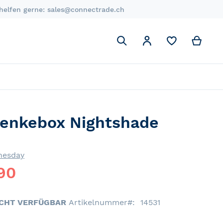
 helfen gerne:
sales@connectrade.ch
Suchen
My C
Mein Account
Suchen
enkebox Nightshade
nesday
90
ICHT VERFÜGBAR
Artikelnummer
14531