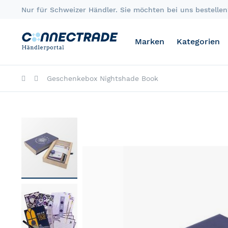
Skip
Nur für Schweizer Händler. Sie möchten bei uns bestellen?
to
Content
Marken
Kategorien
Geschenkebox Nightshade Book
Skip
to
the
end
of
the
images
gallery