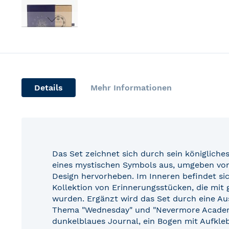
Skip
to
the
beginning
of
Details
Mehr Informationen
the
images
gallery
Das Set zeichnet sich durch sein königliches
eines mystischen Symbols aus, umgeben von
Design hervorheben. Im Inneren befindet sic
Kollektion von Erinnerungsstücken, die mit 
wurden. Ergänzt wird das Set durch eine Au
Thema "Wednesday" und "Nevermore Academy
dunkelblaues Journal, ein Bogen mit Aufkleb