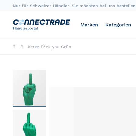
Skip
Nur für Schweizer Händler. Sie möchten bei uns bestellen?
to
Content
Marken
Kategorien
Kerze F*ck you Grün
Skip
to
the
end
of
the
images
gallery