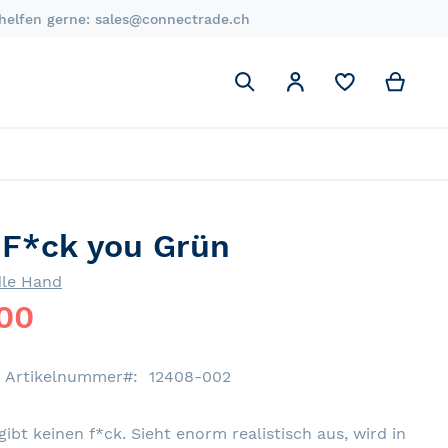
 helfen gerne:
sales@connectrade.ch
Suchen
My C
Mein Account
Suchen
 F*ck you Grün
le Hand
00
Artikelnummer
12408-002
gibt keinen f*ck. Sieht enorm realistisch aus, wird in