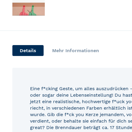
Skip
to
the
beginning
of
Details
Mehr Informationen
the
images
gallery
Eine f*cking Geste, um alles auszudrücken 
oder sogar deine Lebenseinstellung! Du hast
jetzt eine realistische, hochwertige f*uck y
riecht, in verschiedenen Farben erhältlich is
wurde. Gib die f*ck you Kerze jemandem, vo
verdient, oder behalte sie einfach für dich se
great? Die Brenndauer beträgt ca. 17 Stunde