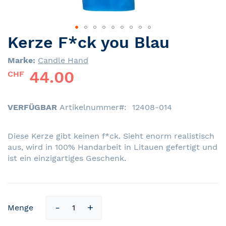
Kerze F*ck you Blau
Skip
to
Marke:
Candle Hand
the
44.00
beginning
CHF
of
the
images
VERFÜGBAR
Artikelnummer
12408-014
gallery
Diese Kerze gibt keinen f*ck. Sieht enorm realistisch
aus, wird in 100% Handarbeit in Litauen gefertigt und
ist ein einzigartiges Geschenk.
Menge