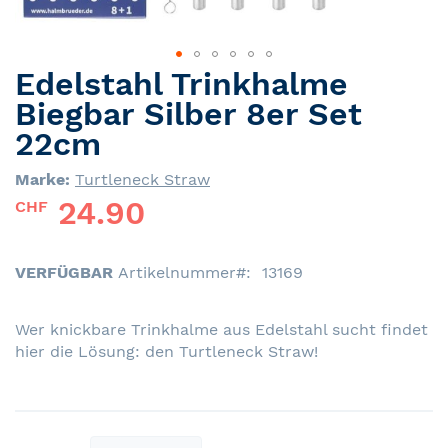
Edelstahl Trinkhalme
Skip
to
Biegbar Silber 8er Set
the
22cm
beginning
of
Marke:
Turtleneck Straw
the
24.90
CHF
images
gallery
VERFÜGBAR
Artikelnummer
13169
Wer knickbare Trinkhalme aus Edelstahl sucht findet
hier die Lösung: den Turtleneck Straw!