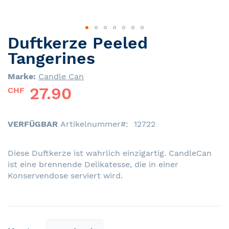
Duftkerze Peeled
Skip
to
Tangerines
the
beginning
Marke:
Candle Can
of
27.90
CHF
the
images
gallery
VERFÜGBAR
Artikelnummer
12722
Diese Duftkerze ist wahrlich einzigartig. CandleCan
ist eine brennende Delikatesse, die in einer
Konservendose serviert wird.