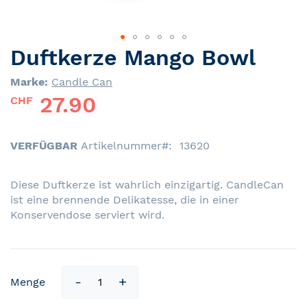
Duftkerze Mango Bowl
Skip
to
Marke:
Candle Can
the
27.90
beginning
CHF
of
the
images
VERFÜGBAR
Artikelnummer
13620
gallery
Diese Duftkerze ist wahrlich einzigartig. CandleCan
ist eine brennende Delikatesse, die in einer
Konservendose serviert wird.
Menge