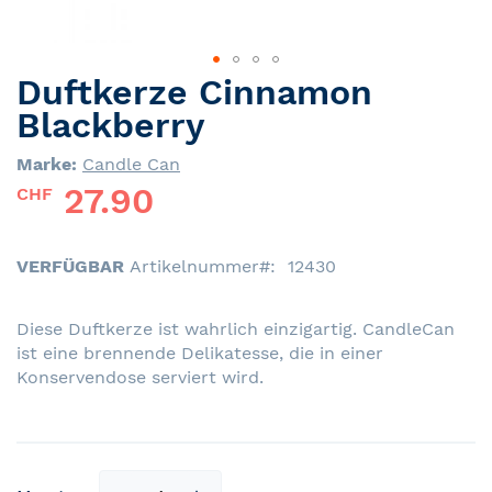
Duftkerze Cinnamon
Skip
to
Blackberry
the
beginning
Marke:
Candle Can
of
27.90
CHF
the
images
gallery
VERFÜGBAR
Artikelnummer
12430
Diese Duftkerze ist wahrlich einzigartig. CandleCan
ist eine brennende Delikatesse, die in einer
Konservendose serviert wird.