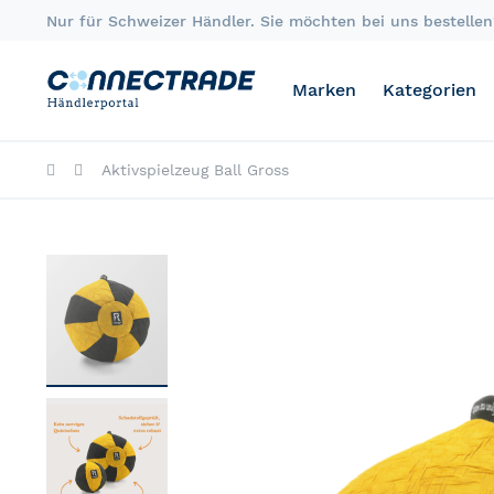
Skip
Nur für Schweizer Händler. Sie möchten bei uns bestellen?
to
Content
Marken
Kategorien
Aktivspielzeug Ball Gross
Skip
to
the
end
of
the
images
gallery