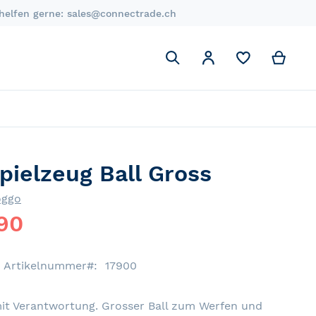
 helfen gerne:
sales@connectrade.ch
Suchen
My C
Mein Account
Suchen
pielzeug Ball Gross
oggo
90
Artikelnummer
17900
mit Verantwortung. Grosser Ball zum Werfen und