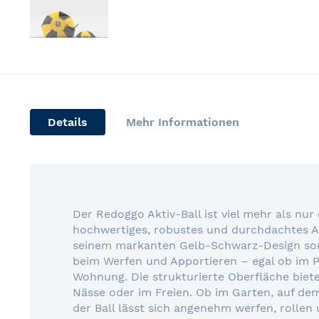
Skip
to
the
beginning
of
Details
Mehr Informationen
the
images
gallery
Der Redoggo Aktiv-Ball ist viel mehr als nur 
hochwertiges, robustes und durchdachtes Ak
seinem markanten Gelb-Schwarz-Design sorg
beim Werfen und Apportieren – egal ob im P
Wohnung. Die strukturierte Oberfläche bietet
Nässe oder im Freien. Ob im Garten, auf de
der Ball lässt sich angenehm werfen, rollen