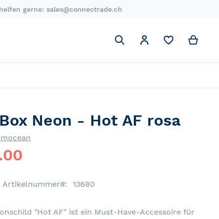
 helfen gerne:
sales@connectrade.ch
Suchen
My C
Mein Account
Suchen
-Box Neon - Hot AF rosa
omocean
.00
Artikelnummer
13680
nschild "Hot AF" ist ein Must-Have-Accessoire für