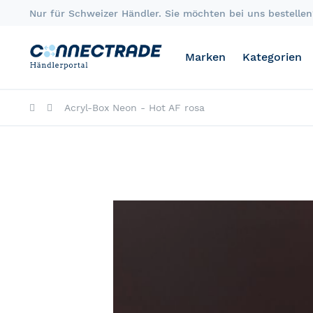
Skip
Nur für Schweizer Händler. Sie möchten bei uns bestellen?
to
Content
Marken
Kategorien
Acryl-Box Neon - Hot AF rosa
Skip
to
the
end
of
the
images
gallery