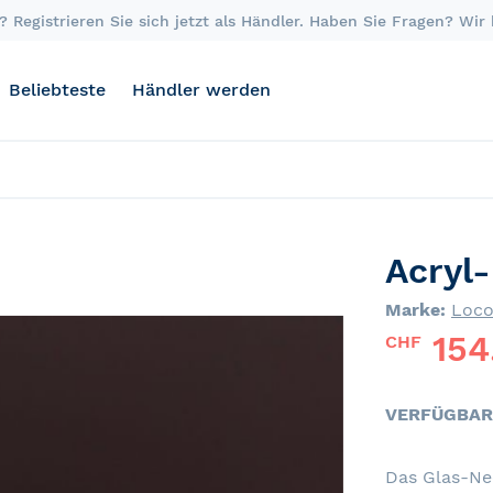
 Registrieren Sie sich jetzt als Händler. Haben Sie Fragen? Wir
Beliebteste
Händler werden
Acryl
Marke:
Loc
154
CHF
VERFÜGBAR
Das Glas-Neo