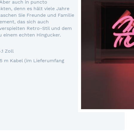
 Aber auch in puncto
ten, denn es hält viele Jahre
raschen Sie Freunde und Familie
ement, das sich auch
verspielten Retro-Stil und dem
u einem echten Hingucker.
.1 Zoll
.5 m Kabel (im Lieferumfang