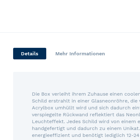
Skip
to
the
beginning
of
Details
Mehr Informationen
the
images
gallery
Die Box verleiht ihrem Zuhause einen coole
Schild erstrahlt in einer Glasneonröhre, di
Acrylbox umhüllt wird und sich dadurch ein
verspiegelte Rückwand reflektiert das Neonl
Leuchteffekt. Jedes Schild wird von einem
handgefertigt und dadurch zu einem Unikat.
energieeffizient und benötigt lediglich 12-