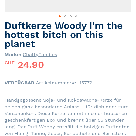
Duftkerze Woody I'm the
Skip
to
hottest bitch on this
the
planet
beginning
of
Marke:
ChattyCandles
the
24.90
CHF
images
gallery
VERFÜGBAR
Artikelnummer
15772
Handgegossene Soja- und Kokoswachs-Kerze für
deinen ganz besonderen Anlass – für dich oder zum
Verschenken. Diese Kerze kommt in einer hübschen,
geschenkfertigen Box und brennt über 55 Stunden
lang. Der Duft Woody enthält die holzigen Duftnoten
von Honig, Tanne, Zeder, Sandelholz und Bernstein.