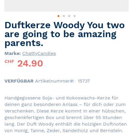
Duftkerze Woody You two
Skip
to
are going to be amazing
the
parents.
beginning
of
Marke:
ChattyCandles
the
24.90
CHF
images
gallery
VERFÜGBAR
Artikelnummer
15737
Handgegossene Soja- und Kokoswachs-Kerze für
deinen ganz besonderen Anlass – für dich oder zum
Verschenken. Diese Kerze kommt in einer hübschen,
geschenkfertigen Box und brennt über 55 Stunden
lang. Der Duft Woody enthält die holzigen Duftnoten
von Honig, Tanne, Zeder, Sandelholz und Bernstein.