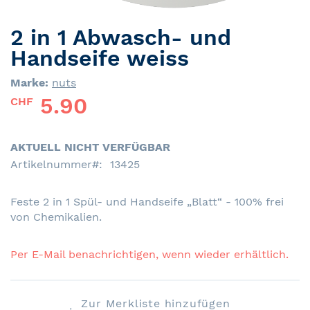
2 in 1 Abwasch- und
Skip
to
Handseife weiss
the
beginning
Marke:
nuts
of
5.90
CHF
the
images
gallery
AKTUELL NICHT VERFÜGBAR
Artikelnummer
13425
Feste 2 in 1 Spül- und Handseife „Blatt“ - 100% frei
von Chemikalien.
Per E-Mail benachrichtigen, wenn wieder erhältlich.
Zur Merkliste hinzufügen